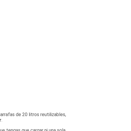
rafas de 20 litros reutilizables,
r
.
ue tengas que cargar ni una sola