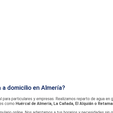
 a domicilio en Almería?
 para particulares y empresas. Realizamos reparto de agua en gar
ores como
Huércal de Almería, La Cañada, El Alquián o Retama
ulario online. Nos adaptamos a tus horarios y necesidades sin q