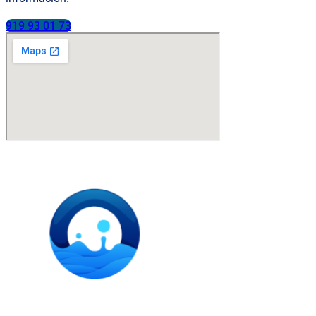
919 93 01 73
Instalación de dispensadores de agua para domicilio y