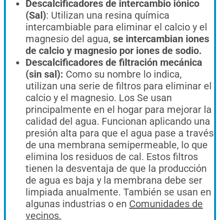
Descalcificadores de intercambio ión
ico
(Sal)
: U
til
iz
an
un
a
res
ina química
inter
c
amb
iable
para
elim
inar
el
calc
io
y
el
mag
nes
io
del
ag
ua,
se intercambian iones
de calcio y magnesio por iones de sodio.
Descalcificadores de filtración mecánica
(sin sal):
C
om
o
su
n
omb
re
lo
indic
a
,
util
iz
an
un
a
ser
ie
de
fil
t
ros
para
elim
inar
el
calc
io
y
el
mag
nes
io
. Los Se usan
principalmente en el hogar para mejorar la
calidad del agua. Funcionan aplicando una
presión alta para que el agua pase a través
de una membrana semipermeable, lo que
elimina los residuos de cal. Estos filtros
tienen la desventaja de que la producción
de agua es baja y la membrana debe ser
limpiada anualmente. También se usan en
algunas industrias o en
Comunidades de
vecinos.