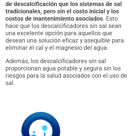
de descalcificación que los sistemas de sal
tradicionales, pero sin el costo inicial y los
costos de mantenimiento asociados
.
Est
o
h
ace
que
los
desc
al
cific
ad
ores
sin
sal
se
an
un
a
excel
ente
op
ci
ón
para
aqu
ell
os
que
des
ean
un
a
sol
uci
ón
e
f
ic
az
y
a
sequ
ible
para
elim
inar
el
cal
y
el
mag
nes
io
del
ag
ua
.
Ad
em
ás
,
los
desc
al
cific
ad
ores
sin
sal
pro
por
c
ion
an
ag
ua
pot
able
y
se
g
ura
sin
los
r
ies
g
os
para
la
sal
ud
as
oci
ados
con
el
us
o
de
sal
.