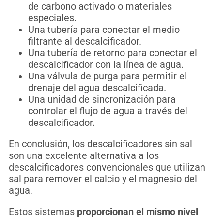
de carbono activado o materiales
especiales.
Una tubería para conectar el medio
filtrante al descalcificador.
Una tubería de retorno para conectar el
descalcificador con la línea de agua.
Una válvula de purga para permitir el
drenaje del agua descalcificada.
Una unidad de sincronización para
controlar el flujo de agua a través del
descalcificador.
En
con
clus
i
ón
,
los
desc
al
cific
ad
ores
sin
sal
son
un
a
excel
ente
altern
at
iva
a
los
desc
al
cific
ad
ores
conven
c
ional
es
que
util
iz
an
sal
para
rem
over
el
calc
io
y
el
mag
nes
io
del
ag
ua
.
Est
os
s
ist
em
as
proporcionan el mismo nivel