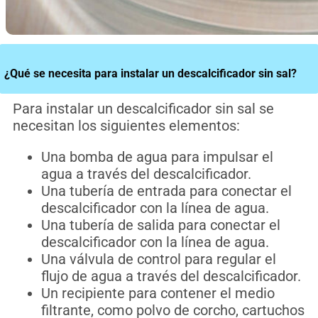
¿Qué se necesita para instalar un descalcificador sin sal?
P
ara
inst
al
ar
un
desc
al
cific
ador
sin
sal
se
ne
ces
itan
los
sig
u
ient
es
element
os
:
Una bomba de agua para impulsar el
agua a través del descalcificador.
Una tubería de entrada para conectar el
descalcificador con la línea de agua.
Una tubería de salida para conectar el
descalcificador con la línea de agua.
Una válvula de control para regular el
flujo de agua a través del descalcificador.
Un recipiente para contener el medio
filtrante, como polvo de corcho, cartuchos