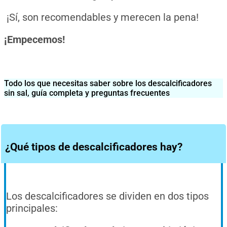
¡Sí, son recomendables y merecen la pena!
¡Empecemos!
Todo los que necesitas saber sobre los descalcificadores
sin sal, guía completa y preguntas frecuentes
¿Qué tipos de descalcificadores hay?
Los
desc
al
cific
ad
ores
se
divid
en
en
dos
tip
os
princip
ales
: