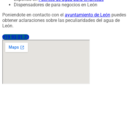
Dispensadores de para negocios en León
Poniendote en contacto con el
ayuntamiento de León
puedes
obtener aclaraciones sobre las peculiaridades del agua de
León.
919 93 01 73
Instalación de dispensadores de agua para domicilio y
empresas. Expertos en kits Osmosis y descalcificadores de
agua