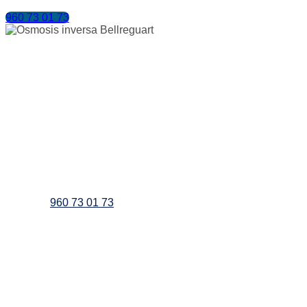
960 73 01 73
¿Necesitas asesoramiento
para adquirir tu equipo de
osmosis en Bellreguart ?
960 73 01 73