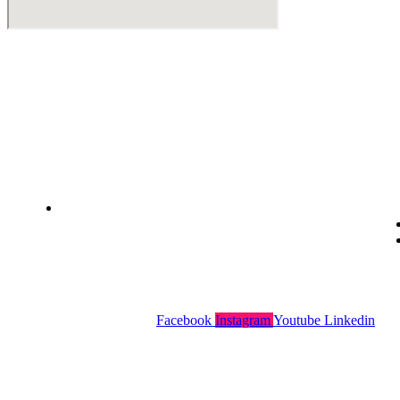
Instalación de dispensadores de agua para domicilio y
empresas. Expertos en kits Osmosis y descalcificadores de
agua
Legal
Politica de privacidad
Política de cookies
Aviso Legal
Facebook
Instagram
Youtube
Linkedin