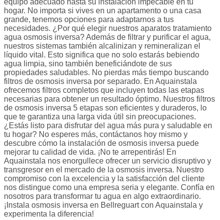
equipo adecuado hasta su instalación impecable en tu
hogar. No importa si vives en un apartamento o una casa
grande, tenemos opciones para adaptarnos a tus
necesidades. ¿Por qué elegir nuestros aparatos tratamiento
agua osmosis inversa? Además de filtrar y purificar el agua,
nuestros sistemas también alcalinizan y remineralizan el
líquido vital. Esto significa que no solo estarás bebiendo
agua limpia, sino también beneficiándote de sus
propiedades saludables. No pierdas más tiempo buscando
filtros de osmosis inversa por separado. En Aquainstala
ofrecemos filtros completos que incluyen todas las etapas
necesarias para obtener un resultado óptimo. Nuestros filtros
de osmosis inversa 5 etapas son eficientes y duraderos, lo
que te garantiza una larga vida útil sin preocupaciones.
¿Estás listo para disfrutar del agua más pura y saludable en
tu hogar? No esperes más, contáctanos hoy mismo y
descubre cómo la instalación de osmosis inversa puede
mejorar tu calidad de vida. ¡No te arrepentirás! En
Aquainstala nos enorgullece ofrecer un servicio disruptivo y
transgresor en el mercado de la osmosis inversa. Nuestro
compromiso con la excelencia y la satisfacción del cliente
nos distingue como una empresa seria y elegante. Confía en
nosotros para transformar tu agua en algo extraordinario.
¡Instala osmosis inversa en Bellreguart con Aquainstala y
experimenta la diferencia!