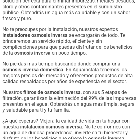
solución perfecta para eliminar impurezas, metales pesados,
cloro y otros contaminantes presentes en el suministro
público. Obtendrás un agua más saludable y con un sabor
fresco y puro.
No te preocupes por la instalación, nuestros expertos
instaladores osmosis inversa
se encargarán de todo. Te
brindaremos un servicio rápido, eficiente y sin
complicaciones para que puedas disfrutar de los beneficios
de la
osmosis inversa
en poco tiempo.
No pierdas más tiempo buscando dónde comprar una
osmosis inversa doméstica
. En Aquainstala tenemos los
mejores precios del mercado y ofrecemos productos de alta
calidad respaldados por años de experiencia en el sector.
Nuestros
filtros de osmosis inversa
, con sus 5 etapas de
filtración, garantizan la eliminación del 99% de las impurezas
presentes en el agua. Obtendrás un agua más limpia, segura
y saludable para ti y tu familia.
¿A qué esperas? Mejora la calidad de vida en tu hogar con
nuestra
instalación osmosis inversa
. No te conformes con
un agua de dudosa procedencia, invierte en tu bienestar y
disfruta de los beneficios que ofrece la
osmosis inversa
.