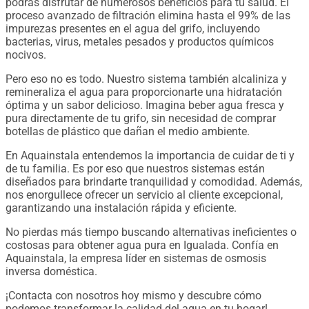
podrás disfrutar de numerosos beneficios para tu salud. El
proceso avanzado de filtración elimina hasta el 99% de las
impurezas presentes en el agua del grifo, incluyendo
bacterias, virus, metales pesados ​​y productos químicos
nocivos.
Pero eso no es todo. Nuestro sistema también alcaliniza y
remineraliza el agua para proporcionarte una hidratación
óptima y un sabor delicioso. Imagina beber agua fresca y
pura directamente de tu grifo, sin necesidad de comprar
botellas de plástico que dañan el medio ambiente.
En Aquainstala entendemos la importancia de cuidar de ti y
de tu familia. Es por eso que nuestros sistemas están
diseñados para brindarte tranquilidad y comodidad. Además,
nos enorgullece ofrecer un servicio al cliente excepcional,
garantizando una instalación rápida y eficiente.
No pierdas más tiempo buscando alternativas ineficientes o
costosas para obtener agua pura en Igualada. Confía en
Aquainstala, la empresa líder en sistemas de osmosis
inversa doméstica.
¡Contacta con nosotros hoy mismo y descubre cómo
podemos transformar la calidad del agua en tu hogar!