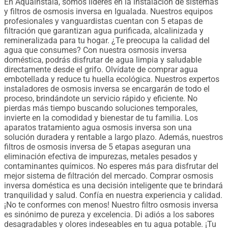
En Aquainstala, somos líderes en la instalación de sistemas
y filtros de osmosis inversa en Igualada. Nuestros equipos
profesionales y vanguardistas cuentan con 5 etapas de
filtración que garantizan agua purificada, alcalinizada y
remineralizada para tu hogar. ¿Te preocupa la calidad del
agua que consumes? Con nuestra osmosis inversa
doméstica, podrás disfrutar de agua limpia y saludable
directamente desde el grifo. Olvídate de comprar agua
embotellada y reduce tu huella ecológica. Nuestros expertos
instaladores de osmosis inversa se encargarán de todo el
proceso, brindándote un servicio rápido y eficiente. No
pierdas más tiempo buscando soluciones temporales,
invierte en la comodidad y bienestar de tu familia. Los
aparatos tratamiento agua osmosis inversa son una
solución duradera y rentable a largo plazo. Además, nuestros
filtros de osmosis inversa de 5 etapas aseguran una
eliminación efectiva de impurezas, metales pesados ​​y
contaminantes químicos. No esperes más para disfrutar del
mejor sistema de filtración del mercado. Comprar osmosis
inversa doméstica es una decisión inteligente que te brindará
tranquilidad y salud. Confía en nuestra experiencia y calidad.
¡No te conformes con menos! Nuestro filtro osmosis inversa
es sinónimo de pureza y excelencia. Di adiós a los sabores
desagradables y olores indeseables en tu agua potable. ¡Tu