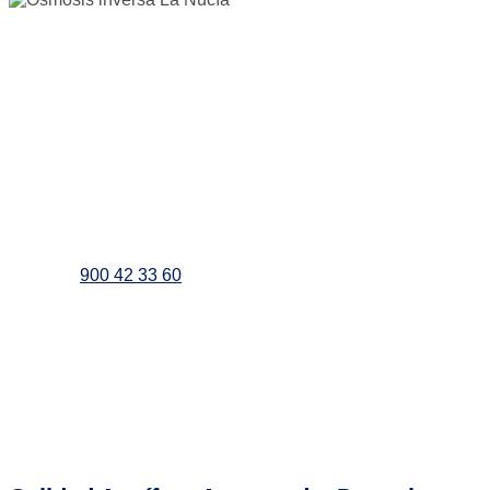
¿Necesitas asesoramiento
para adquirir tu equipo de
osmosis en La Nucía ?
900 42 33 60