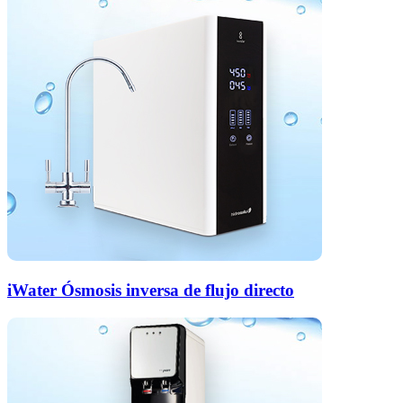
iWater Ósmosis inversa de flujo directo