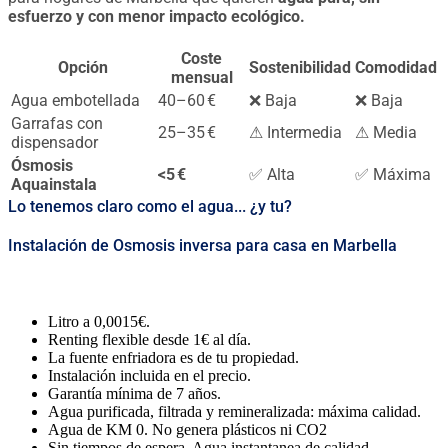
esfuerzo y con menor impacto ecológico.
Coste
Opción
Sostenibilidad
Comodidad
mensual
Agua embotellada
40–60 €
❌ Baja
❌ Baja
Garrafas con
25–35 €
⚠ Intermedia
⚠ Media
dispensador
Ósmosis
<5 €
✅ Alta
✅ Máxima
Aquainstala
Lo tenemos claro como el agua... ¿y tu?
Instalación de Osmosis inversa para casa en Marbella
Litro a 0,0015€.
Renting flexible desde 1€ al día.
La fuente enfriadora es de tu propiedad.
Instalación incluida en el precio.
Garantía mínima de 7 años.
Agua purificada, filtrada y remineralizada: máxima calidad.
Agua de KM 0. No genera plásticos ni CO2
Sin tiempos de espera. Agua instantanea de calidad.