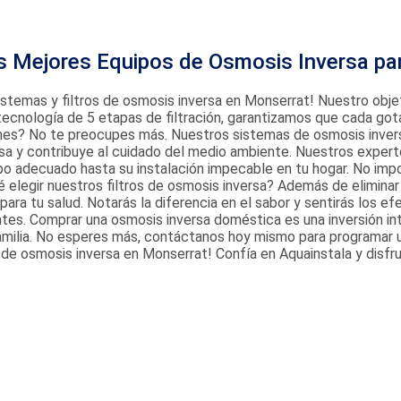
s Mejores Equipos de Osmosis Inversa pa
sistemas y filtros de osmosis inversa en Monserrat! Nuestro obje
ecnología de 5 etapas de filtración, garantizamos que cada got
mes? No te preocupes más. Nuestros sistemas de osmosis invers
sa y contribuye al cuidado del medio ambiente. Nuestros expert
po adecuado hasta su instalación impecable en tu hogar. No impo
 elegir nuestros filtros de osmosis inversa? Además de eliminar 
para tu salud. Notarás la diferencia en el sabor y sentirás los ef
tes. Comprar una osmosis inversa doméstica es una inversión int
u familia. No esperes más, contáctanos hoy mismo para programar u
 de osmosis inversa en Monserrat! Confía en Aquainstala y disfr