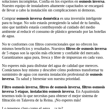
soluciones incompletas. Confía en los expertos en
osmosis inversa
.
Nuestro equipo de instaladores altamente capacitados se encargará
de llevar a cabo la instalación sin complicaciones ni demoras.
Comprar
osmosis inversa doméstica
es una inversión inteligente
para tu hogar. No solo estarás protegiendo la salud de tu familia,
sino que también estarás contribuyendo al cuidado del medio
ambiente al reducir el consumo de plástico generado por las botellas
de agua.
No te conformes con filtros convencionales que no ofrecen los
mismos beneficios y resultados. Nuestros
filtros de osmosis inversa
de 5 etapas son la opción más eficiente y confiable del mercado.
Garantizamos agua pura, fresca y libre de impurezas en cada vaso.
No esperes más para disfrutar del agua de calidad que mereces.
Contáctanos hoy mismo y descubre cómo podemos transformar tu
suministro de agua con nuestra instalación profesional de
osmosis
inversa
. Tu salud y bienestar son nuestra prioridad.
Filtro osmosis inversa
,
filtros de osmosis inversa
,
filtros osmosis
inversa 5 etapas
,
instalación osmosis inversa
. En Aquainstala
tenemos todo lo que necesitas para obtener el mejor sistema de
filtración en Talavera de la Reina. ¡No esperes más!
Lo tenemos claro como el agua... ¿y tu?