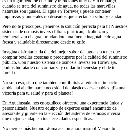
es un lugar lleno de encanto y tradiciones únicas. Sin embargo,
cuando se trata del suministro de agua, no todas las maravillas
naturales son iguales. El agua en Torrevieja puede contener
impurezas y minerales no deseados que afectan su sabor y calidad.
Pero no te preocupes, ¡tenemos la solución perfecta para ti! Nuestros
sistemas de osmosis inversa filtran, purifican, alcalinizan y
remineralizan el agua, brindándote una fuente inagotable de agua
fresca y saludable directamente desde tu grifo.
Imagina disfrutar cada día del mejor sabor del agua sin tener que
comprar botellas costosas o preocuparte por la calidad del suministro
público. Con nuestro sistema de osmosis inversa en Torrevieja,
podrás hidratarte con confianza y cuidar tu bienestar y el de tu
familia.
No solo eso, sino que también contribuirás a reducir el impacto
ambiental al eliminar la necesidad de plásticos desechables. ¡Es una
victoria para tu salud y para el planeta!
En Aquainstala, nos enorgullece ofrecerte una experiencia única y
personalizada. Nuestro equipo de expertos estará encantado de
asesorarte y guiarte en la elección del sistema de osmosis inversa
que mejor se adapte a tus necesidades específicas.
No pierdas más tiempo, ¡toma acción ahora mismo! Mejora tu